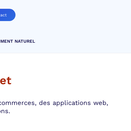
act
EMENT NATUREL
net
-commerces, des applications web,
ons.